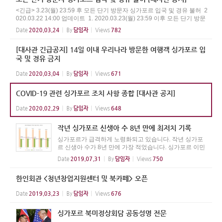
<긴급> 3.23(월) 23:59 후 모든 단기 방문자 싱가포르 입국 및 경유 불허 ​ 2
020.03.22 14:00 업데이트 ​ 1. 2020.03.23(월) 23:59 이후 ​모든 단기 방문
자 싱가포르 입국 및 경유 불허 ​ ​ 방문 이력 국가 싱가포르 국적 및 장기체
Date
2020.03.24
By
담임자
Views
782
류비자 소지자 단기방문 외...
[대사관 긴급공지] 14일 이내 우리나라 방문한 여행객 싱가포르 입
국 및 경유 금지
Date
2020.03.04
By
담임자
Views
671
COVID-19 관련 싱가포르 조치 사항 종합 [대사관 공지]
Date
2020.02.29
By
담임자
Views
648
작년 싱가포르 신생아 수 8년 만에 최저치 기록
싱가포르가 급격하게 노령화되고 있습니다. 작년 싱가포
르 신생아 수가 8년 만에 가장 적었습니다. 싱가포르 이민
국(ICA)이 발표한 보고서에 따르면 작년 출생한 아기 수는
Date
2019.07.31
By
담임자
Views
750
39,039명으로 2017년 대비 1.5% 감소했으며 2010년 이
후 가장 낮았습니다. 반면 작년 ...
한인회관 <청년창업지원센터 및 북카페> 오픈
Date
2019.03.23
By
담임자
Views
676
싱가포르 북미정상회담 공동성명 전문