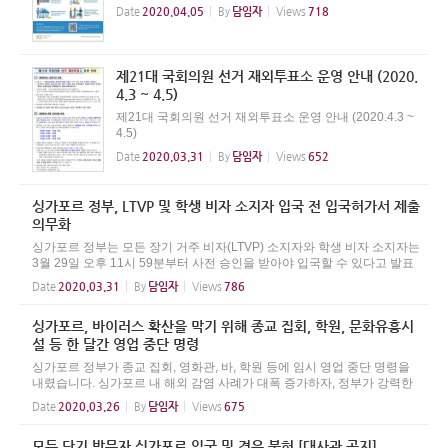
ellow Singaporeans Good evening Update on current si
Date
2020.04.05
By
담임자
Views
718
tuation 1. I last spoke to you on COVID-19 three weeks
ago 2. Since then, the number of new cases d...
제21대 국회의원 선거 재외투표소 운영 안내 (2020.
4.3 ~ 4.5)
제21대 국회의원 선거 재외투표소 운영 안내 (2020.4.3 ~
4.5)
Date
2020.03.31
By
담임자
Views
652
싱가포르 정부, LTVP 및 학생 비자 소지자 입국 전 입국허가서 제출
의무화
싱가포르 정부는 모든 장기 거주 비자(LTVP) 소지자와 학생 비자 소지자는
3월 29일 오후 11시 59분부터 사전 승인을 받아야 입국할 수 있다고 발표
했습니다. 근래 유치원 관련 코로나19 확진자 26명을 비롯해 싱가포르 내
Date
2020.03.31
By
담임자
Views
786
확진자가 대폭 증가하는 추세를 보...
싱가포르, 바이러스 확산을 막기 위해 종교 집회, 학원, 문화유흥시
설 등 한 달간 영업 중단 명령
싱가포르 정부가 종교 집회, 영화관, 바, 학원 등에 임시 영업 중단 명령을
내렸습니다. 싱가포르 내 해외 감염 사례가 대폭 증가하자, 정부가 강력한
제재에 나섰습니다. 국토개발부 장관은 3월 24일 오후 11시 59분부터 4월
Date
2020.03.26
By
담임자
Views
675
30일까지 싱가포르 기업, 기관, ...
모든 단기 방문자 싱가포르 입국 및 경유 불허 [대사관 공지]