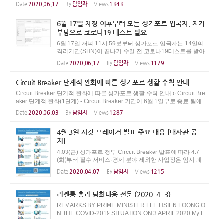
약 2주가 지난 시점인 6월19일부터 2단계 완화를 시작한다고 발표했습니
Date
2020.06.17
By
담임자
Views
1343
다. 1단계 완화에서는 학교와 종교시설은...
6월 17일 자정 이후부터 모든 싱가포르 입국자, 자기
부담으로 코로나19 테스트 필요
6월 17일 저녁 11시 59분부터 싱가포르 입국자는 14일의
격리기간(SHN)이 끝나기 수일 전 코로나19테스트를 받아
야 합니다. 테스트 비용은 GST를 포함해 200 달러로 자기
Date
2020.06.17
By
담임자
Views
1179
부담입니다. 입국자는 문자를 통해 테스트를 받을 진료소
의 위치와 예약 정보를 받게되...
Circuit Breaker 단계적 완화에 따른 싱가포르 생활 수칙 안내
Circuit Breaker 단계적 완화에 따른 싱가포르 생활 수칙 안내 o Circuit Bre
aker 단계적 완화(1단계) - Circuit Breaker 기간이 6월 1일부로 종료 됨에
따라, 기존 생활수칙에서 단계적인 완화 실시 - 1단계 (Safe Re-opening)
Date
2020.06.03
By
담임자
Views
1287
시행 : 6.2 ~ 최소 4주간​ - Ci...
4월 3일 서킷 브레이커 발표 주요 내용 [대사관 공
지]
4.03(금) 싱가포르 정부 Circuit Breaker 발표에 따라 4.7
(화)부터 필수 서비스·경제 분야 제외한 사업장은 임시 폐
쇄 후 모두 재택근무로 시행, 4.8(수)∼5.4(월) 초·중·고 및
Date
2020.04.07
By
담임자
Views
1215
고등 교육기관은 가정에서 온라인 수업 체제로 전환 예정
인바, 상세내용은 붙임 참...
리셴룽 총리 담화내용 전문 (2020. 4. 3)
REMARKS BY PRIME MINISTER LEE HSIEN LOONG O
N THE COVID-2019 SITUATION ON 3 APRIL 2020 My f