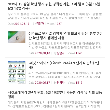
코로나 19 감염 확산 방지 위한 강화된 제한 조치 발표 (5월 16일 ~
6월 13일 적용)
싱가포르 정부는 코로나 19 감염 클러스터가 늘어나고, 특히 창이 공항 발
감염 클러스터가 급격히 확산될 조짐을 보이자 강력한 제한 조치를 담은
규제 내용을 발표했습니다. 적용 기간은 5월 16일부터 6월 13일까지 입니
Date
2021.05.17
By
담임자
Views
1227
다. 주요 내용은 아래와 같습니다. [1...
싱가포르 뎅기열 감염자 역대 최고치 경신, 향후 2주
간 확산 방지 캠페인 시행
싱가포르 뎅기열 감염자가 역대 최고치를 경신했습니다.
이번 주 화요일 기준으로 올해 싱가포르 뎅기열 감염자가
22,403명으로 집계되어 기존 최고치였던 2013년 22,170
Date
2020.08.10
By
담임자
Views
1140
을 넘어 섰습니다. 올해 뎅기열로 인한 사망자 수는 현재까
지 20명입니다. 역대 뎅기열 ...
써킷 브레이커(Circuit Breaker) 단계적 완화(2단
계)
써킷 브레이커(Circuit Breaker) 단계적 완화(2단계) 싱가
포르 코로나19 대응 범정부 태스크포스는 6.15(월) 저녁
보도자료를 통해 6.19(금)부터 써킷 브레이커(Ciruit Break
Date
2020.06.17
By
담임자
Views
1517
er)의 단계적 완화 2단계를 시작한다고 발표함. < 써킷 브
레이커(Circuit Breaker) ...
서킷브레이커 2단계 완화, 6월 19일부터 가능한 경제 및 사회 활동
정리
대부분의 기업 운영과 개인의 사회 활동이 6월 19일 금요일부터 재개됩니
다. 싱가포르 보건부(MOH) 장관은 1단계가 완화가 6월 2일에 시작한 지