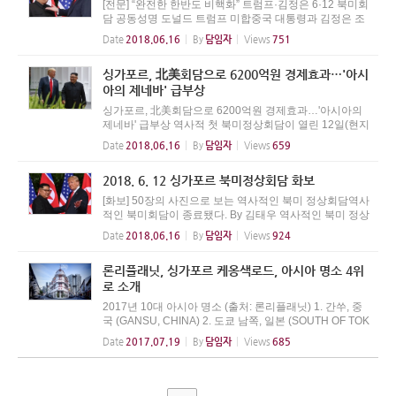
[전문] “완전한 한반도 비핵화” 트럼프·김정은 6·12 북미회
담 공동성명 도널드 트럼프 미합중국 대통령과 김정은 조
선민주주의인민공화국 국무위원장은 북미관계의 발전, 한
Date
2018.06.16
By
담임자
Views
751
반도와 세계의 평화, 번영, 안전을 위해 협력할 것을 약속
했다. 김정은 북한 국무위원...
싱가포르, 北美회담으로 6200억원 경제효과…'아시
아의 제네바' 급부상
싱가포르, 北美회담으로 6200억원 경제효과…'아시아의
제네바' 급부상 역사적 첫 북미정상회담이 열린 12일(현지
시간) 싱가포르 센토사 섬 카펠라 호텔에서 도널드 트럼프
Date
2018.06.16
By
담임자
Views
659
미국 대통령(왼쪽)과 김정은 북한 국무위원장이 업무오찬
을 마친 뒤 산책을 하고 있다....
2018. 6. 12 싱가포르 북미정상회담 화보
[화보] 50장의 사진으로 보는 역사적인 북미 정상회담역사
적인 북미회담이 종료됐다. By 김태우 역사적인 북미 정상
회담이 막을 내렸다. SAUL LOEB VIA GETTY IMAGES 도
Date
2018.06.16
By
담임자
Views
924
널드 트럼프 미국 대통령과 김정은 북한 국무위원장은 12
일 오전 9시(현지시각) 싱가포르 ...
론리플래닛, 싱가포르 케옹색로드, 아시아 명소 4위
로 소개
2017년 10대 아시아 명소 (출처: 론리플래닛) 1. 간쑤, 중
국 (GANSU, CHINA) 2. 도쿄 남쪽, 일본 (SOUTH OF TOK
YO, JAPAN) 3. 케랄라 북부, 인도 (NORTHERN KERALA,
Date
2017.07.19
By
담임자
Views
685
INDIA) 4. 케옹색로드, 싱가포르 (KEONG SAIK ROAD, Si
ngapore) 5. 아스타나, 카자흐스탄 (A...