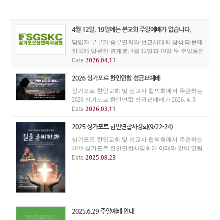
4월 12일, 19일에는 본교회 주일예배가 없습니다.
담임자 부부가 중부연회와 선교사대회 참석 때문에
한국에 방문한 관계로, 4월 12일과 19일 두 주일동안
우리 교회 주일예배가 없습니다. 본 교회성도들은
Date
2026.04.11
인근의 다른 한인교회 주일예배에 꼭 참석하시기를
권면합니다.
2026 싱가포르 한인연합 성금요예배
싱가포르 한인교회 및 선교사 협의회에서 주관하는
2026 싱가포르 한인연합 성금요예배가 2026. 4. 3
(금) 저녁 7시에 싱가폴한인교회에서 있습니다. 주
Date
2026.03.11
님의 수난을 기억하며 그 은혜에 감사하는 예배를
드리며, 연합으로 성찬을 나누면서 주님 안에서 한
2025 싱가포르 한인연합사경회(9/22-24)
지체...
싱가포르 한인교회 및 선교사 협의회에서 주관하는
2025 싱가포르 한인연합사경회가 아래와 같이 열립
니다. - 일시 : 9/22(월)-24(수) 19:30 - 장소 : 싱가폴한
Date
2025.08.23
인교회(21 Gangsa Road) - 강사 : 송태근목사(삼일교
회)
2025.6.29 주일예배 안내