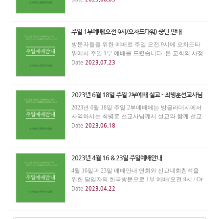
주일 1부예배(오전 9시/오차드타워) 중단 안내
방문자들을 위한 예배로 주일 오전 9시에 오차드타
워에서 주일 1부 예배를 드렸습니다. 본 교회의 사정
으로 주일 1부예배는 7월 23일까지만 드립니다. 그
Date
2023.07.23
동안 예배장소를 제공해 주신 베다니교회에 감사를
드립니다. 본 교회의 주일예배에 참석하실 분들은
주...
2023년 6월 18일 주일 2부예배 설교 - 최병훈선교사님
2023년 6월 18일 주일 2부예배에는 방글라데시에서
사역하시는 최병훈 선교사님께서 설교와 함께 선교
지 소식을 전해주십니다. 은혜받고 도전받는 귀한
Date
2023.06.18
시간이 되길 바랍니다.
2023년 4월 16 & 23일 주일예배안내
4월 16일과 23일 예배안내 연회와 선교대회참석을
위한 담임자의 한국방문으로 1부 예배(오전 9시 / Or
chard Towers)는 없습니다. 2부 예배(오전 11시 / Tat
Date
2023.04.22
Wan Building)는 정갑수 선교사님(cru)이 인도해 주
십니다.