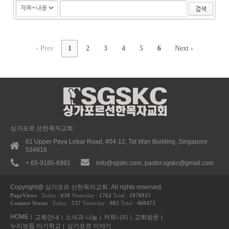
검색
‹ Prev
1
2
3
4
5
6
Next ›
싱가포르 선한목자교회
61 Upper Paya Lebar Road, #04-12, Tat Wan Building, Singapore
534816
+ 65-9185-6991
info@sgskc.com, pastor.sgskc@gmail.com
Copyright@ 싱가포르 선한목자교회. All rights reserved.
PageViews
Today :
618
Yesterday :
1762
Total :
1976915
Counter Status
Today :
537
Yesterday :
802
Total :
460473
HOME
교회안내
소식과 나눔
커뮤니티
교회방문
누리보듬 아기학교
싱가포르 이야기