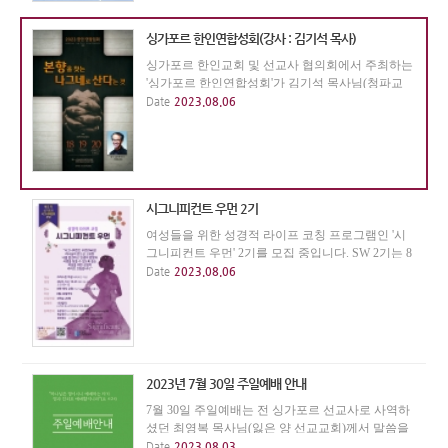
싱가포르 한인연합성회(강사 : 김기석 목사)
싱가포르 한인교회 및 선교사 협의회에서 주최하는
'싱가포르 한인연합성회'가 김기석 목사님(청파교
회)를 강사로 모시고 9월 18일(월)~20일(수)까지 열
Date
2023.08.06
립니다. 월, 화, 수요일 저녁집회는 7:30에 싱가폴한
인교회에서, 수요일 오전집회는 10:30에 생명의 말
씀...
시그니피컨트 우먼 2기
여성들을 위한 성경적 라이프 코칭 프로그램인 '시
그니피컨트 우먼' 2기를 모집 중입니다. SW 2기는 8
월 26일까지 참가자를 모집하고, 9월 4일부터 10월 2
Date
2023.08.06
3일까지 8주간 진행됩니다. 모임은 매주 월요일 오
전 10시이고, 장소는 본 교회 예배실입니다.
2023년 7월 30일 주일예배 안내
7월 30일 주일예배는 전 싱가포르 선교사로 사역하
셨던 최영복 목사님(잃은 양 선교교회)께서 말씀을
전해주셨습니다. 귀한 말씀에 감사합니다.
Date
2023.08.03