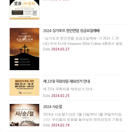
회(수요 오전 신앙간담회) 강사 : 조정민목사(베이직
교회)
2024 싱가포르 한인연합 성금요일예배
<싱가포르 한인연합 성금요일예배>가 2024. 3. 29
(금) 저녁 8시에 Singapore Bible College 4층에서 열립
니다. 예배를 통해 십자가의 놀라운 사랑을 찬양하
Date
2024.03.27
고, 성찬을 통해 주안에서 하나됨을 확인하는 은혜
의 자리에 모든 성도들을 초청합니다. * Singapore
B...
제 22대 국회의원 재외선거 안내
제 22대 국회의원 재외선거 안내
Date
2024.02.25
2024 사순절
2024년 사순절기간은 2월 14일부터 3월 30일까지입
니다. 우리들의 믿음을 돌아보며 영적성장의 기회로
삼기 바랍니다.
Date
2024.02.19