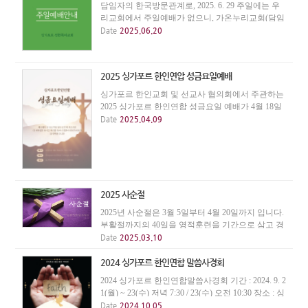
담임자의 한국방문관계로, 2025. 6. 29 주일에는 우
리교회에서 주일예배가 없으니, 가온누리교회(담임
김영우 목사) 주일예배에 참석바랍니다. 가온누리
Date
2025.06.20
교회는 주일 오후 2시에, Emmanuel House 5층에서
주일예배를 드립니다. * 주소 : 10 Lor 27A Geylang,
#...
2025 싱가포르 한인연압 성금요일예배
싱가포르 한인교회 및 선교사 협의회에서 주관하는
2025 싱가포르 한인연합 성금요일 예배가 4월 18일
(금) 저녁 7시에 Singapore Bible College 4층에서 열립
Date
2025.04.09
니다. 십자가의 은혜를 묵상하며 말씀과 성찬의 은
혜를 나누는 자리에 초대합니다. 주소 : 9-15 Adam...
2025 사순절
2025년 사순절은 3월 5일부터 4월 20일까지 입니다.
부활절까지의 40일을 영적훈련을 기간으로 삼고 경
건한 삶을 살아갑시다.
Date
2025.03.10
2024 싱가포르 한인연합 말씀사경회
2024 싱가포르 한인연합말씀사경회 기간 : 2024. 9. 2
1(월) ~ 23(수) 저녁 7:30 / 23(수) 오전 10:30 장소 : 싱
가폴한인교회(월, 화, 수 저녁집회) 싱가포르 영광교
Date
2024.10.05