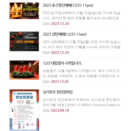
2023 송구영신예배(12/31 11pm)
2023 송구영신예배가 12월 31일(일) 밤 11시에 있습
니다. 2023년 한 해의 은혜를 돌아보며 감사함으로
송년하고, 2024년 새해를 하나님께 예배함으로 시작
Date
2023.12.24
하며 나아갑시다.
2023 성탄예배(12/25 11am)
2023 성탄예배가 12월 25일(월) 오전 11시에 있습니
다. 아기 예수 탄생의 기쁨을 나누며, 우리의 구원을
위해 아들을 보내신 하나님의 은혜에 감사하며 예배
Date
2023.12.24
합시다.
12/3 대림절이 시작됩니다.
대림절이 12월 3일부터 시작됩니다. 예수 그리스도
의 초림을 기억하며, 그 분의 재림을 기대함으로 기
다림과 소망의 절기를 지납시다.
Date
2023.12.02
싱가포르 한인한마당
싱가포르 한인회에서 주최하는 싱가포르 한인한마
당이 9월 16(토) 09:00~13:30까지 Overseas Family Sc
hool에서 열립니다.
Date
2023.09.10