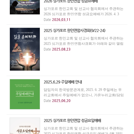
권면합니다.
2026 싱가포르 한인연합 성금요예배
싱가포르 한인교회 및 선교사 협의회에서 주관하는
2026 싱가포르 한인연합 성금요예배가 2026. 4. 3
(금) 저녁 7시에 싱가폴한인교회에서 있습니다. 주
Date
2026.03.11
님의 수난을 기억하며 그 은혜에 감사하는 예배를
드리며, 연합으로 성찬을 나누면서 주님 안에서 한
2025 싱가포르 한인연합사경회(9/22-24)
지체...
싱가포르 한인교회 및 선교사 협의회에서 주관하는
2025 싱가포르 한인연합사경회가 아래와 같이 열립
니다. - 일시 : 9/22(월)-24(수) 19:30 - 장소 : 싱가폴한
Date
2025.08.23
인교회(21 Gangsa Road) - 강사 : 송태근목사(삼일교
회)
2025.6.29 주일예배 안내
담임자의 한국방문관계로, 2025. 6. 29 주일에는 우
리교회에서 주일예배가 없으니, 가온누리교회(담임
김영우 목사) 주일예배에 참석바랍니다. 가온누리
Date
2025.06.20
교회는 주일 오후 2시에, Emmanuel House 5층에서
주일예배를 드립니다. * 주소 : 10 Lor 27A Geylang,
#...
2025 싱가포르 한인연압 성금요일예배
싱가포르 한인교회 및 선교사 협의회에서 주관하는
2025 싱가포르 한인연합 성금요일 예배가 4월 18일