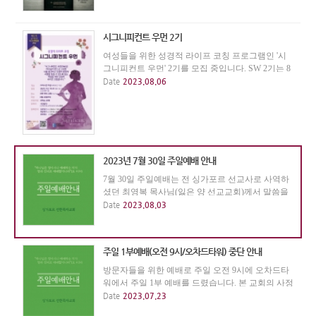
시그니피컨트 우먼 2기
여성들을 위한 성경적 라이프 코칭 프로그램인 '시
그니피컨트 우먼' 2기를 모집 중입니다. SW 2기는 8
월 26일까지 참가자를 모집하고, 9월 4일부터 10월 2
Date
2023.08.06
3일까지 8주간 진행됩니다. 모임은 매주 월요일 오
전 10시이고, 장소는 본 교회 예배실입니다.
2023년 7월 30일 주일예배 안내
7월 30일 주일예배는 전 싱가포르 선교사로 사역하
셨던 최영복 목사님(잃은 양 선교교회)께서 말씀을
전해주셨습니다. 귀한 말씀에 감사합니다.
Date
2023.08.03
주일 1부예배(오전 9시/오차드타워) 중단 안내
방문자들을 위한 예배로 주일 오전 9시에 오차드타
워에서 주일 1부 예배를 드렸습니다. 본 교회의 사정
으로 주일 1부예배는 7월 23일까지만 드립니다. 그
Date
2023.07.23
동안 예배장소를 제공해 주신 베다니교회에 감사를