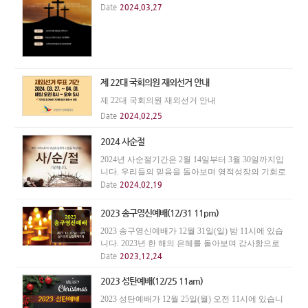
니다. 예배를 통해 십자가의 놀라운 사랑을 찬양하
Date
2024.03.27
고, 성찬을 통해 주안에서 하나됨을 확인하는 은혜
의 자리에 모든 성도들을 초청합니다. * Singapore
B...
제 22대 국회의원 재외선거 안내
제 22대 국회의원 재외선거 안내
Date
2024.02.25
2024 사순절
2024년 사순절기간은 2월 14일부터 3월 30일까지입
니다. 우리들의 믿음을 돌아보며 영적성장의 기회로
삼기 바랍니다.
Date
2024.02.19
2023 송구영신예배(12/31 11pm)
2023 송구영신예배가 12월 31일(일) 밤 11시에 있습
니다. 2023년 한 해의 은혜를 돌아보며 감사함으로
송년하고, 2024년 새해를 하나님께 예배함으로 시작
Date
2023.12.24
하며 나아갑시다.
2023 성탄예배(12/25 11am)
2023 성탄예배가 12월 25일(월) 오전 11시에 있습니