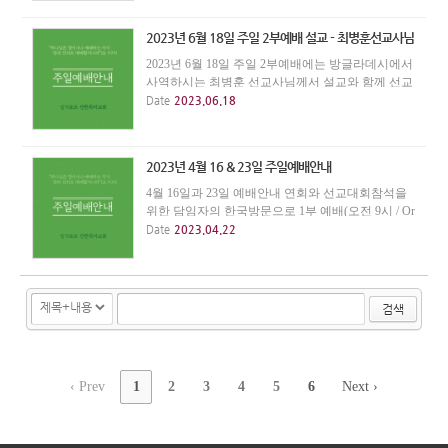
드립니다. 본 교회의 주일예배에 참석하실 분들은
주...
2023년 6월 18일 주일 2부예배 설교 - 최병훈선교사님
2023년 6월 18일 주일 2부예배에는 방글라데시에서
사역하시는 최병훈 선교사님께서 설교와 함께 선교
지 소식을 전해주십니다. 은혜받고 도전받는 귀한
Date
2023.06.18
시간이 되길 바랍니다.
2023년 4월 16 & 23일 주일예배안내
4월 16일과 23일 예배안내 연회와 선교대회참석을
위한 담임자의 한국방문으로 1부 예배(오전 9시 / Or
chard Towers)는 없습니다. 2부 예배(오전 11시 / Tat
Date
2023.04.22
Wan Building)는 정갑수 선교사님(cru)이 인도해 주
십니다.
검색
‹ Prev
1
2
3
4
5
6
Next ›