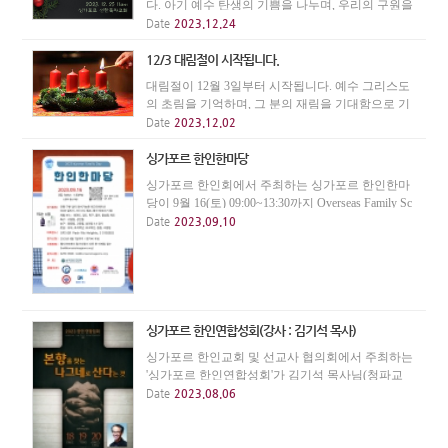
다. 아기 예수 탄생의 기쁨을 나누며, 우리의 구원을
위해 아들을 보내신 하나님의 은혜에 감사하며 예배
Date
2023.12.24
합시다.
12/3 대림절이 시작됩니다.
대림절이 12월 3일부터 시작됩니다. 예수 그리스도
의 초림을 기억하며, 그 분의 재림을 기대함으로 기
다림과 소망의 절기를 지납시다.
Date
2023.12.02
싱가포르 한인한마당
싱가포르 한인회에서 주최하는 싱가포르 한인한마
당이 9월 16(토) 09:00~13:30까지 Overseas Family Sc
hool에서 열립니다.
Date
2023.09.10
싱가포르 한인연합성회(강사 : 김기석 목사)
싱가포르 한인교회 및 선교사 협의회에서 주최하는
'싱가포르 한인연합성회'가 김기석 목사님(청파교
회)를 강사로 모시고 9월 18일(월)~20일(수)까지 열
Date
2023.08.06
립니다. 월, 화, 수요일 저녁집회는 7:30에 싱가폴한
인교회에서, 수요일 오전집회는 10:30에 생명의 말
씀...