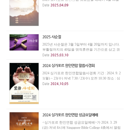
(금) 저녁 7시에 Singapore Bible College 4층에서 열립
Date
2025.04.09
니다. 십자가의 은혜를 묵상하며 말씀과 성찬의 은
혜를 나누는 자리에 초대합니다. 주소 : 9-15 Adam...
2025 사순절
2025년 사순절은 3월 5일부터 4월 20일까지 입니다.
부활절까지의 40일을 영적훈련을 기간으로 삼고 경
건한 삶을 살아갑시다.
Date
2025.03.10
2024 싱가포르 한인연합 말씀사경회
2024 싱가포르 한인연합말씀사경회 기간 : 2024. 9. 2
1(월) ~ 23(수) 저녁 7:30 / 23(수) 오전 10:30 장소 : 싱
가폴한인교회(월, 화, 수 저녁집회) 싱가포르 영광교
Date
2024.10.05
회(수요 오전 신앙간담회) 강사 : 조정민목사(베이직
교회)
2024 싱가포르 한인연합 성금요일예배
<싱가포르 한인연합 성금요일예배>가 2024. 3. 29
(금) 저녁 8시에 Singapore Bible College 4층에서 열립