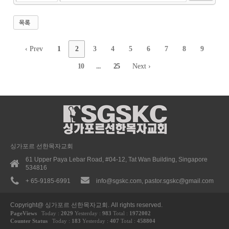
목록
‹ Prev
1
2
3
4
5
6
7
8
9
10
...
25
Next ›
싱가포르 선한목자교회
61 Upper Paya Lebar Road, #04-12, Tat Wan Building, Singapore
534816
+ 65-9185-6991
info@sgskc.com, pastor.sgskc@gmail.com
Copyright@ 싱가포르 선한목자교회. All rights reserved.
PageViews
Today :
2029
Yesterday :
983
Total :
1972002
Counter Status
Today :
183
Yesterday :
407
Total :
458804