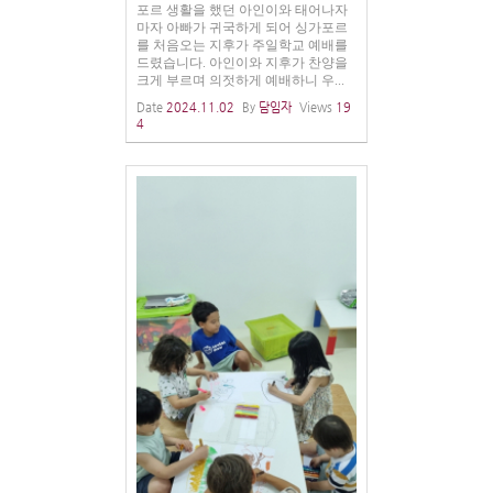
포르 생활을 했던 아인이와 태어나자
마자 아빠가 귀국하게 되어 싱가포르
를 처음오는 지후가 주일학교 예배를
드렸습니다. 아인이와 지후가 찬양을
크게 부르며 의젓하게 예배하니 우...
Date
2024.11.02
By
담임자
Views
19
4