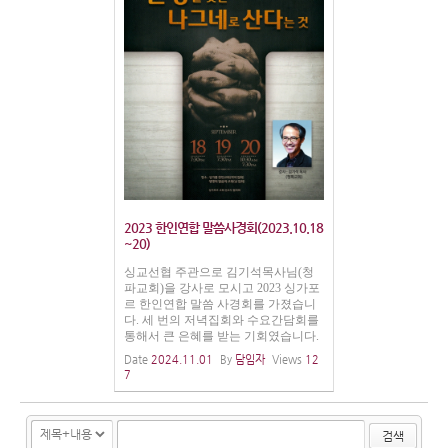
2023 한인연합 말씀사경회(2023.10.18
~20)
싱교선협 주관으로 김기석목사님(청
파교회)을 강사로 모시고 2023 싱가포
르 한인연합 말씀 사경회를 가졌습니
다. 세 번의 저녁집회와 수요간담회를
통해서 큰 은혜를 받는 기회였습니다.
Date
2024.11.01
By
담임자
Views
12
7
검색