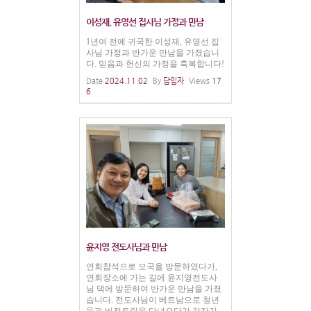
이성재, 유영선 집사님 가정과 만남
1년여 전에 귀국한 이성재, 유영선 집
사님 가정과 반가운 만남을 가졌습니
다. 믿음과 헌신의 가정을 축복합니다!
Date
2024.11.02
By
담임자
Views
17
6
윤지영 전도사님과 만남
연회참석으로 모국을 방문하였다가,
연회장소에 가는 길에 윤지영전도사
님 댁에 방문하여 반가운 만남을 가졌
습니다. 전도사님이 베트남으로 청년
들과 비전트립을 다녀오다가 갑자기