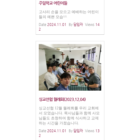
주일학교 어린이들
고사리 손을 모으고 예배하는 어린이
들의 예쁜 모습^^
Date
2024.11.01
By
담임자
Views
14
2
싱교선협 월례회(2023.12.04)
싱교선협 12월 월례회를 우리 교회에
서 모였습니다. 목사님들과 함께 사모
님들도 초청하여 함께 식사하고 교제
하는 시간을 가졌습니다.
Date
2024.11.01
By
담임자
Views
13
2