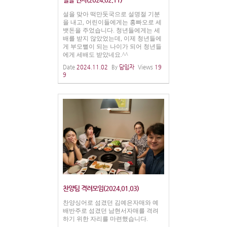
설을 맞아 떡만둣국으로 설명절 기분
을 내고, 어린이들에게는 홍빠오로 세
뱃돈을 주었습니다. 청년들에게는 세
배를 받지 않았었는데, 이제 청년들에
게 부모뻘이 되는 나이가 되어 청년들
에게 세배도 받았네요.^^
Date
2024.11.02
By
담임자
Views
19
9
찬양팀 격려모임(2024.01.03)
찬양싱어로 섬겼던 김예은자매와 예
배반주로 섬겼던 남현서자매를 격려
하기 위한 자리를 마련했습니다.