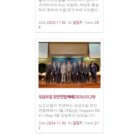
귀국하셔야 하는 바람에, 제대로 환송
하지 못하여 마음 한구석에 미안함이
...
Date
2024.11.02
By
담임자
Views
20
4
성금요일 한인연합예배(2024.03.29)
싱교선협이 주관하는 성금요일 한인
연합예배가 3월 29일(금) Singapore Bib
le College 4층 강당에서 있었습니다.
Date
2024.11.02
By
담임자
Views
21
2