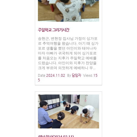
주일학교 그리기시간
송현근, 변현정 집사님 가정이 싱가포
르 추억여행을 왔습니다. 아기 때 싱가
포르 생활을 했던 아인이와 태어나자
마자 아빠가 귀국하게 되어 싱가포르
를 처음오는 지후가 주일학교 예배를
드렸습니다. 아인이와 지후가 찬양을
크게 부르며 의젓하게 예배하니 우...
Date
2024.11.02
By
담임자
Views
15
5
설날 인사(2024.02.11)