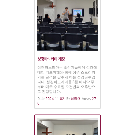
성경파노라마 개강
성경파노라마는 초신자들에게 성경에
대한 기초이해와 함께 성경 스토리의
기본 골격을 갖추게 하는 성경공부입
니다. 성경파노라마를 8월 마지막 주
부터 매주 수요일 오전반과 오후반으
로 진행합니다.
Date
2024.11.02
By
담임자
Views
27
0