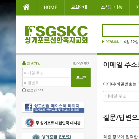
본문으로 바로가기
HOME
교회안내
소식과 나눔
2026-04-11
4월 12
이메일 주소
회원가입
ID/PW 찾기
이메일 주소
비밀번호
아이디/비밀번호는 가
로그인 유지
질문/답변으
회원 정보에 입력한 