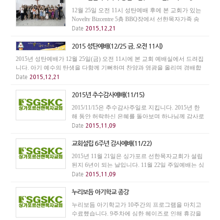
12월 25일 오전 11시 성탄예배 후에 본 교회가 있는
Novelty Bizcentre 5층 BBQ장에서 선한목자가족 송
년모임이 있습니다. 성탄의 기쁨과 2015년 한해를
Date
2015.12.21
송년하는 자리에 초대합니다. 선물교환 순서가 있으
니, 20불 상당의 선물을 준비해 오시기 바랍니다.
2015 성탄예배(12/25 금, 오전 11시)
(주...
2015년 성탄예배가 12월 25일(금) 오전 11시에 본 교회 예배실에서 드려집
니다. 아기 예수의 탄생을 다함께 기뻐하며 찬양과 영광을 올리며 경배합
시다.
Date
2015.12.21
2015년 추수감사예배(11/15)
2015/11/15은 추수감사주일로 지킵니다. 2015년 한
해 동안 허락하신 은혜를 돌아보며 하나님께 감사로
예배합시다. 추수감사주일예배 : 2015. 11. 15(주) 오
Date
2015.11.09
전 11시
교회설립 6주년 감사예배(11/22)
2015년 11월 21일은 싱가포르 선한목자교회가 설립
된지 6년이 되는 날입니다. 11월 22일 주일예배는 싱
가포르 선한목자교회 설립 6주년 감사예배로 드립
Date
2015.11.09
니다. 우리 교회를 향한 하나님의 크신 은혜를 찬양
하며, 교회의 비전을 함께 나누는 예배가 되기 바랍
누리보듬 아기학교 종강
니다.
누리보듬 아기학교가 10주간의 프로그램을 마치고
수료했습니다. 9주차에 심한 헤이즈로 인해 휴강을