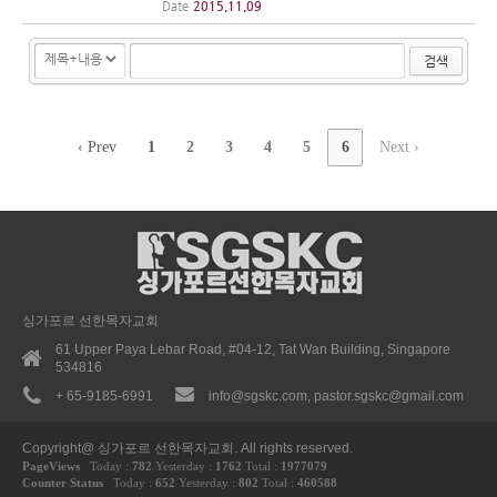
1번 했는데, 나머지 9주간의 프로그램에 열심히 참
Date
2015.11.09
여해준 누리보듬 1기 아기들과 엄마들에게 감사드
립니다. 처음 시작한 아기학교여서 부족한 점들이
검색
있었겠...
‹ Prev
1
2
3
4
5
6
Next ›
싱가포르 선한목자교회
61 Upper Paya Lebar Road, #04-12, Tat Wan Building, Singapore
534816
+ 65-9185-6991
info@sgskc.com, pastor.sgskc@gmail.com
Copyright@ 싱가포르 선한목자교회. All rights reserved.
PageViews
Today :
782
Yesterday :
1762
Total :
1977079
Counter Status
Today :
652
Yesterday :
802
Total :
460588