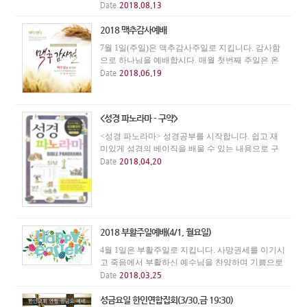
없으니 착오 없으시기 바랍니다. 설교는 TWR에서
Date
2018.08.13
사역하시는 박상범 선교사님이 해 주십니다.
2018 맥추감사예배
7월 1일(주일)은 맥추감사주일로 지킵니다. 감사함
으로 하나님을 예배합시다. 매월 첫번째 주일은 온
가족예배로 드립니다. 주일 2부예배가 없으니 모든
Date
2018.06.19
성도들은 주일 1부예배시간인 오전 11시에 오시기
바랍니다.
<성경 파노라마 - 구약>
<성경 파노라마> 성경공부를 시작합니다. 쉽고 재
미있게 성경의 베이직을 배울 수 있는 내용으로 구
성되어 있는 성경공부로, 성경지식이 부족한 초신자
Date
2018.04.20
들은 물론, 성경에 대한 분명한 이해가 부족한 기존
성도들에게도 유익한 시간이 될 것입니다. 교재는 <
성...
2018 부활주일예배(4/1, 월요일)
4월 1일은 부활주일로 지킵니다. 사망권세를 이기시
고 죽음에서 부활하신 예수님을 찬양하며 기쁨으로
예배합시다. 오전 11시에 온가족예배로 드리며, 성
Date
2018.03.25
찬식이 있습니다. (오후 2시 주일2부예배는 없습니
다.)
성금요일 한인연합집회(3/30,금 19:30)