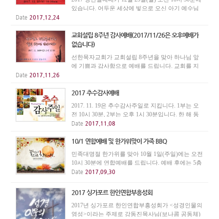
있습니다. 어두운 세상에 빛으로 오신 아기 예수님
의 탄생을 기뻐하며 기쁨으로 예배합시다.
Date
2017.12.24
교회설립 8주년 감사예배(2017/11/26은 오후예배가
없습니다)
선한목자교회가 교회설립 8주년을 맞아 하나님 앞
에 기쁨과 감사함으로 예배를 드립니다. 교회를 지
금까지 인도하신 하나님의 은혜를 기억하며, 하나님
Date
2017.11.26
을 찬양합시다. 2017년 11월 26일 주일예배는 1부, 2
부, 주일학교 연합으로 오전 10시 30분에 드립니다.
2017 추수감사예배
앞...
2017. 11. 19은 추수감사주일로 지킵니다. 1부는 오
전 10시 30분, 2부는 오후 1시 30분입니다. 한 해 동
안의 우리에게 임한 축복과 은혜를 돌아보면서 만복
Date
2017.11.08
의 근원이 되신 하나님을 고백하며 감사함으로 예배
합시다.
10/1 연합예배 및 한가위맞이 가족 BBQ
민족대명절 한가위를 맞아 10월 1일(주일)에는 오전
10시 30분에 연합예배를 드립니다. 예배 후에는 5층
에서 가족 BBQ를 가지면서, 선한목자가족이 되신
Date
2017.09.30
새가족들을 환영하는 모임을 가집니다. 모든 교우들
은 다함께 참석해 주시기 바랍니다. * 오후 1시 30분
2017 싱가포르 한인연합부흥성회
...
2017년 싱가포르 한인연합부흥성회가 <성경인물의
영성>이라는 주제로 강동진목사님(보나콤 공동체)