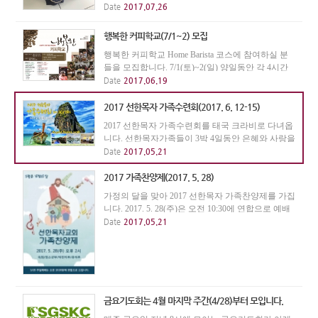
우면서 즐거운 모임을 함께 하실 분들의 많은 참여
Date
2017.07.26
를 바랍니다. - 시간 및 장소 : 매 주 월요일 오전 10
시~12시 / 본 교회 예배실 - 강사 : 최원희 집사 - 내...
행복한 커피학교(7/1~2) 모집
행복한 커피학교 Home Barista 코스에 참여하실 분
들을 모집합니다. 7/1(토)~2(일) 양일동안 각 4시간
씩 총 8시간으로 진행됩니다. - 시간 : 7/1(토) 오후 2
Date
2017.06.19
시~6시 / 2(일) 오후 3시~7시 - 장소 : 선한목자교회
(Novelty Bizcentre #07-07) - 강사 : 손문성 선...
2017 선한목자 가족수련회(2017. 6. 12-15)
2017 선한목자 가족수련회를 태국 크라비로 다녀옵
니다. 선한목자가족들이 3박 4일동안 은혜와 사랑을
교제를 나누고 아름다운 추억을 만드는 즐겁고 행복
Date
2017.05.21
한 시간이 되길 기대합니다. - 기간 : 2017. 6. 12(월) -
15(목) - 장소 : Beyond Resort Krabi - 참가...
2017 가족찬양제(2017. 5. 28)
가정의 달을 맞아 2017 선한목자 가족찬양제를 가집
니다. 2017. 5. 28(주)은 오전 10:30에 연합으로 예배
를 드리고, 오후 2시에 가족찬양제를 가집니다. 아름
Date
2017.05.21
다운 찬양을 통해서 하나님께 영광을 돌리고, 믿음
의 형제 자매들의 사랑안에 교제함으로 자랑하는 ...
금요기도회는 4월 마지막 주간(4/28)부터 모입니다.