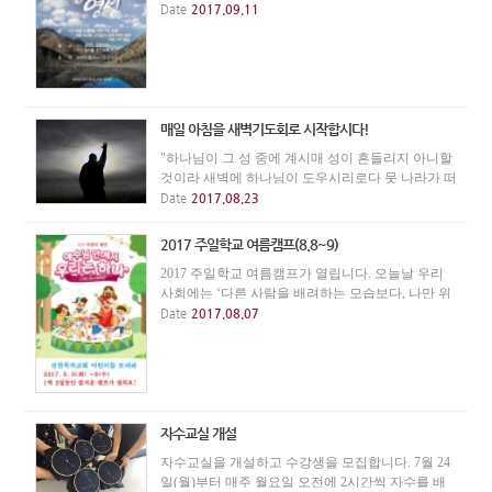
를 강사로 모시고 9월 25일(월)~27일(수)까지 열립
Date
2017.09.11
니다. 저녁집회는 월, 화, 수 3일간 저녁 7시 30분에
싱가폴한인교회(21 Gangsa Road, Singapore Korean C
hu...
매일 아침을 새벽기도회로 시작합시다!
"하나님이 그 성 중에 계시매 성이 흔들리지 아니할
것이라 새벽에 하나님이 도우시리로다 뭇 나라가 떠
들며 왕국이 흔들렸더니 그가 소리를 내시매 땅이
Date
2017.08.23
녹았도다 만군의 여호와께서 우리와 함께 하시니 야
곱의 하나님은 우리의 피난처시로다" 시편 46:5~7 ...
2017 주일학교 여름캠프(8.8~9)
2017 주일학교 여름캠프가 열립니다. 오늘날 우리
사회에는 ‘다른 사람을 배려하는 모습보다, 나만 위
하는 개인주의와 이기주의가 점점 심해지고 있습니
Date
2017.08.07
다. 이러한 모습은 교회 공동체에서도 나타나고 있
습니다. 그래서 이번 여름, 우리의 다음세대에게 “예
수...
자수교실 개설
자수교실을 개설하고 수강생을 모집합니다. 7월 24
일(월)부터 매주 월요일 오전에 2시간씩 자수를 배