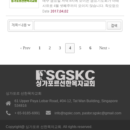
매주 금요일 저녁 8시에 모이는 금요기도회가 아래
사유로 4월 셋째주까지 모이지 않습니다. 착오없으
시기 바랍니다. 4/7 - 담임자 부부 <중부연회 시니어
Date
2017.04.02
선교사 성지순례>에 참석 4/14 - 성금요일 한인연합
집회(저녁 7:30 / Singapore Bible College) 4/21 -...
검색
‹ Prev
1
2
3
4
5
6
Next ›
싱가포르 선한목자교회
61 Upper Paya Lebar Road, #04-12, Tat Wan Building, Singapore
534816
+ 65-9185-6991
info@sgskc.com, pastor.sgskc@gmail.com
Copyright@ 싱가포르 선한목자교회. All rights reserved.